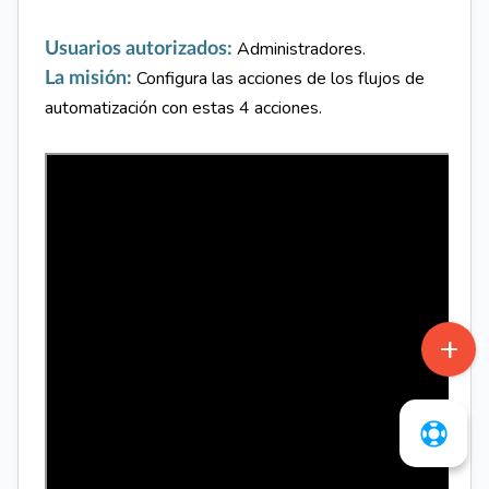
Administradores.
Usuarios autorizados:
C
onfigura
las acciones de los flujos de
La misión:
automatización con estas 4 acciones.