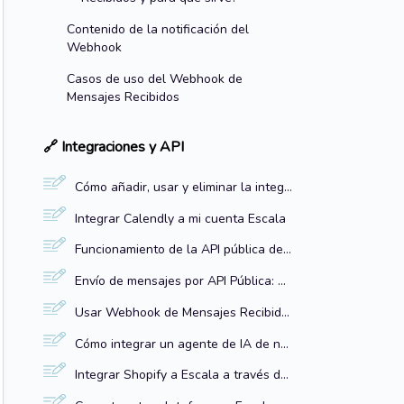
Contenido de la notificación del
Webhook
Casos de uso del Webhook de
Mensajes Recibidos
🔗 Integraciones y API
Cómo añadir, usar y eliminar la integración de Zoom con Escala
Integrar Calendly a mi cuenta Escala
Funcionamiento de la API pública de Escala
Envío de mensajes por API Pública: Automatiza comunicaciones desde sistemas externos
Usar Webhook de Mensajes Recibidos en el inbox: Notificaciones para sistemas externos
Cómo integrar un agente de IA de n8n con tu Inbox de Escala
Integrar Shopify a Escala a través de Zapier