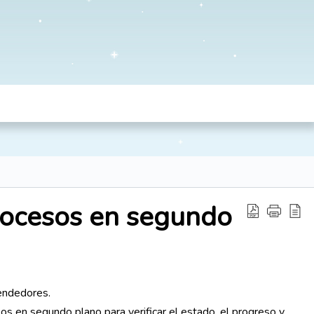
rocesos en segundo
endedores.
os en segundo plano para verificar el estado, el progreso y