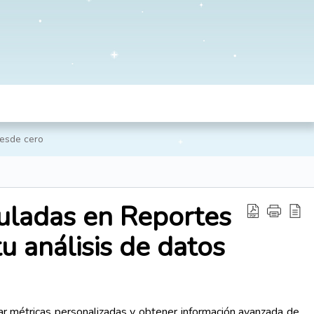
desde cero
culadas en Reportes
u análisis de datos
r métricas personalizadas y obtener información avanzada de